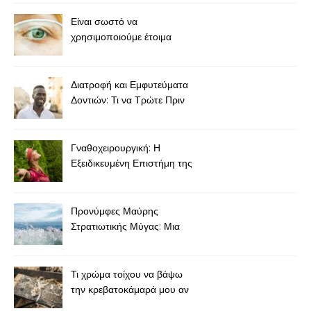
Είναι σωστό να
χρησιμοποιούμε έτοιμα
γυαλιά για πρεσβυωπία
χωρίς συνταγή;
Διατροφή και Εμφυτεύματα
Δοντιών: Τι να Τρώτε Πριν
και Μετά την Τοποθέτηση
Γναθοχειρουργική: Η
Εξειδικευμένη Επιστήμη της
Αποκατάστασης της Γνάθου
και του Προσώπου
Προνύμφες Μαύρης
Στρατιωτικής Μύγας: Μια
Βιώσιμη Επανάσταση στις
Ιχθυοτροφές
Τι χρώμα τοίχου να βάψω
την κρεβατοκάμαρά μου αν
έχω καφέ έπιπλα;