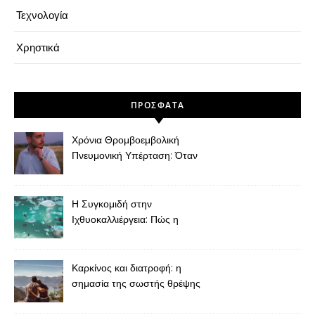
Τεχνολογία
Χρηστικά
ΠΡΌΣΦΑΤΑ
Χρόνια Θρομβοεμβολική
Πνευμονική Υπέρταση: Όταν
η Δύσπνοια Μετά από
Πνευμονική Εμβολή Δεν
Πρέπει να Θεωρείται
Η Συγκομιδή στην
“Φυσιολογική”
Ιχθυοκαλλιέργεια: Πώς η
Τελική Φάση Καθορίζει την
Ποιότητα του Ψαριού
Καρκίνος και διατροφή: η
σημασία της σωστής θρέψης
κατά τη διάρκεια και μετά τη
θεραπεία