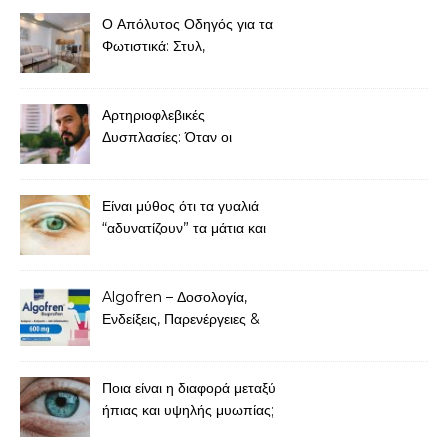
Ο Απόλυτος Οδηγός για τα
Φωτιστικά: Στυλ,
Λειτουργικότητα και
Διακόσμηση
Αρτηριοφλεβικές
Δυσπλασίες: Όταν οι
ανώμαλες συνδέσεις αγγείων
απειλούν τη ροή του αίματος
Είναι μύθος ότι τα γυαλιά
“αδυνατίζουν” τα μάτια και
χειροτερεύουν τη μυωπία;
Algofren – Δοσολογία,
Ενδείξεις, Παρενέργειες &
Τιμή
Ποια είναι η διαφορά μεταξύ
ήπιας και υψηλής μυωπίας;