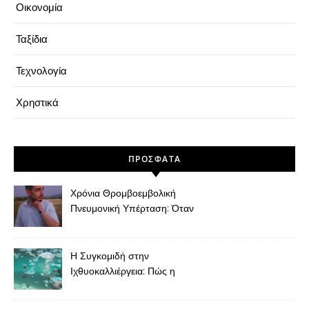
Οικονομία
Ταξίδια
Τεχνολογία
Χρηστικά
ΠΡΌΣΦΑΤΑ
Χρόνια Θρομβοεμβολική
Πνευμονική Υπέρταση: Όταν
η Δύσπνοια Μετά από
Πνευμονική Εμβολή Δεν
Πρέπει να Θεωρείται
Η Συγκομιδή στην
“Φυσιολογική”
Ιχθυοκαλλιέργεια: Πώς η
Τελική Φάση Καθορίζει την
Ποιότητα του Ψαριού