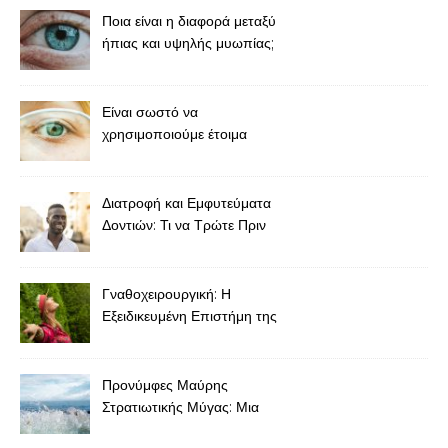
Ποια είναι η διαφορά μεταξύ
ήπιας και υψηλής μυωπίας;
Είναι σωστό να
χρησιμοποιούμε έτοιμα
γυαλιά για πρεσβυωπία
χωρίς συνταγή;
Διατροφή και Εμφυτεύματα
Δοντιών: Τι να Τρώτε Πριν
και Μετά την Τοποθέτηση
Γναθοχειρουργική: Η
Εξειδικευμένη Επιστήμη της
Αποκατάστασης της Γνάθου
και του Προσώπου
Προνύμφες Μαύρης
Στρατιωτικής Μύγας: Μια
Βιώσιμη Επανάσταση στις