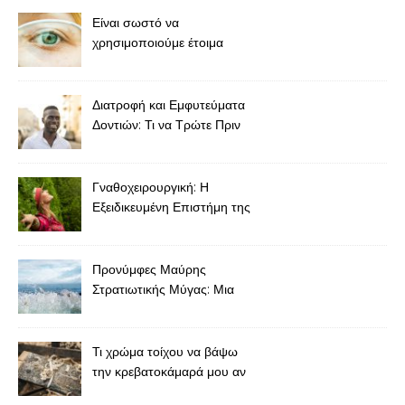
Είναι σωστό να
χρησιμοποιούμε έτοιμα
γυαλιά για πρεσβυωπία
χωρίς συνταγή;
Διατροφή και Εμφυτεύματα
Δοντιών: Τι να Τρώτε Πριν
και Μετά την Τοποθέτηση
Γναθοχειρουργική: Η
Εξειδικευμένη Επιστήμη της
Αποκατάστασης της Γνάθου
και του Προσώπου
Προνύμφες Μαύρης
Στρατιωτικής Μύγας: Μια
Βιώσιμη Επανάσταση στις
Ιχθυοτροφές
Τι χρώμα τοίχου να βάψω
την κρεβατοκάμαρά μου αν
έχω καφέ έπιπλα;