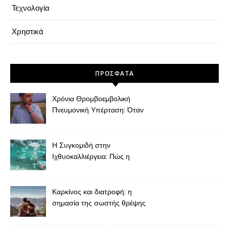
Τεχνολογία
Χρηστικά
ΠΡΌΣΦΑΤΑ
Χρόνια Θρομβοεμβολική
Πνευμονική Υπέρταση: Όταν
η Δύσπνοια Μετά από
Πνευμονική Εμβολή Δεν
Πρέπει να Θεωρείται
Η Συγκομιδή στην
“Φυσιολογική”
Ιχθυοκαλλιέργεια: Πώς η
Τελική Φάση Καθορίζει την
Ποιότητα του Ψαριού
Καρκίνος και διατροφή: η
σημασία της σωστής θρέψης
κατά τη διάρκεια και μετά τη
θεραπεία